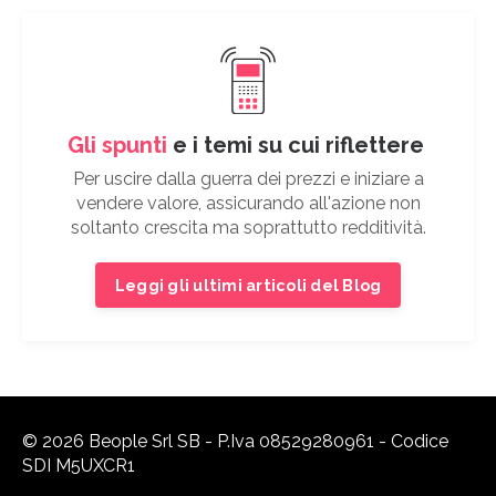
Gli spunti
e i temi su cui riflettere
Per uscire dalla guerra dei prezzi e iniziare a
vendere valore, assicurando all'azione non
soltanto crescita ma soprattutto redditività.
Leggi gli ultimi articoli del Blog
© 2026 Beople Srl SB - P.Iva 08529280961 - Codice
SDI M5UXCR1