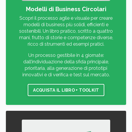
Modelli di Business Circolari
Scopri il processo agile e visuale per creare
modelli di business più solidi, efficienti e
sostenibili. Un libro pratico, scritto a quattro
mani, frutto di storie e competenze diverse,
ricco di strumenti ed esempi pratici.
Un processo gestibile in 4 giornate:
dall’individuazione della sfida principale,
prioritaria, alla generazione di prototipi
innovativi e di verifica e test sul mercato.
ACQUISTA IL LIBRO + TOOLKIT