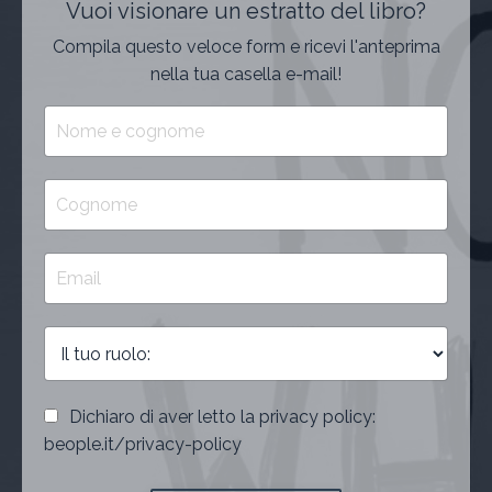
Vuoi visionare un estratto del libro?
Compila questo veloce form e ricevi l'anteprima
nella tua casella e-mail!
Dichiaro di aver letto la privacy policy:
beople.it/privacy-policy