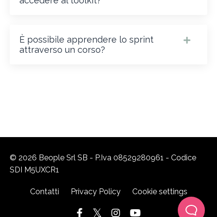
accedere al toolkit?
È possibile apprendere lo sprint
attraverso un corso?
© 2026 Beople Srl SB - P.Iva 08529280961 - Codice
SDI M5UXCR1
Contatti
Privacy Policy
Cookie settings