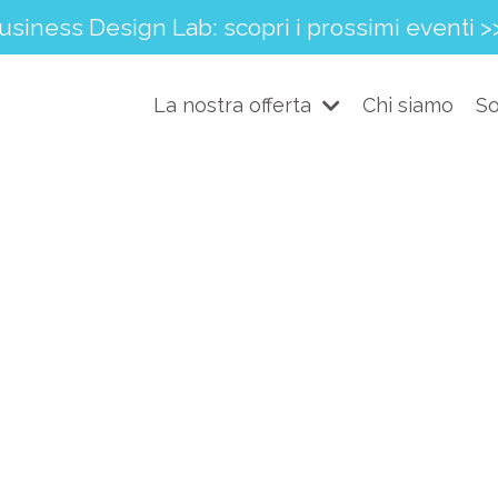
usiness Design Lab: scopri i prossimi eventi >
La nostra offerta
Chi siamo
So