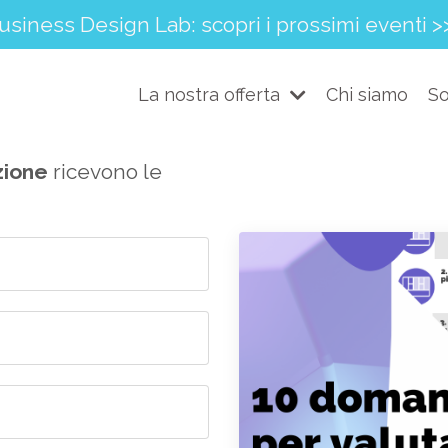
usiness Design Lab: scopri i prossimi eventi >
La nostra offerta
Chi siamo
So
zione
ricevono le