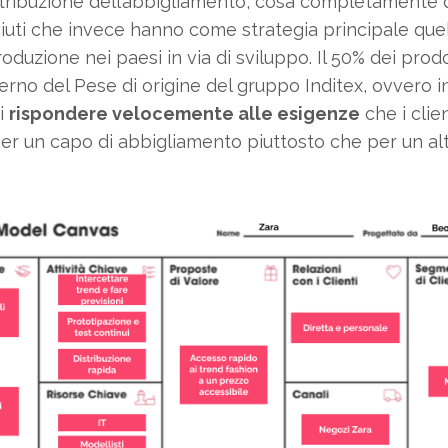
tribuzione dell’abbigliamento, cosa completamente dif
sciuti che invece hanno come strategia principale quel
oduzione nei paesi in via di sviluppo. Il 50% dei prod
nterno del Pese di origine del gruppo Inditex, ovvero
i
rispondere velocemente alle esigenze
che i clie
r un capo di abbigliamento piuttosto che per un alt