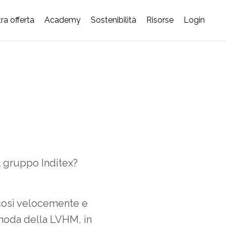
ra offerta
Academy
Sostenibilità
Risorse
Login
l gruppo Inditex?
 così velocemente e
 moda della LVHM, in