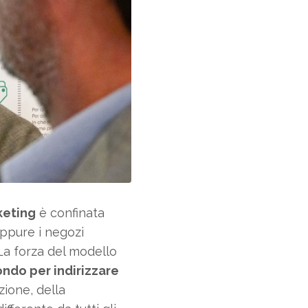
keting
è confinata
Eppure i negozi
La forza del modello
mondo per indirizzare
zione, della