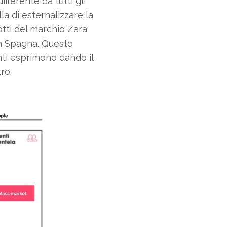
ferente da tutti gli
la di esternalizzare la
otti del marchio Zara
 in Spagna. Questo
nti esprimono dando il
ro.