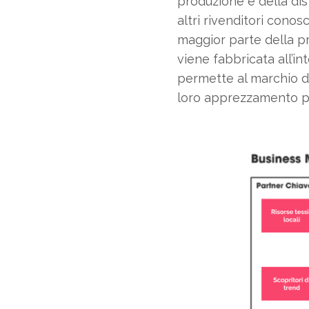
produzione e della dis
altri rivenditori cono
maggior parte della pr
viene fabbricata all’i
permette al marchio d
loro apprezzamento pe