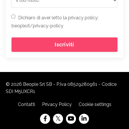
Dichiaro di aver letto la privacy policy:
beople.it/privacy-policy
Iscriviti
© 2026 Beople Srl SB - P.Iva 08529280961 - Codice
SDI M5UXCR1
Contatti
Privacy Policy
Cookie settings