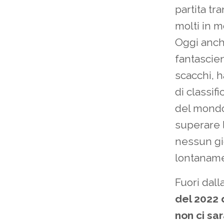
partita tr
molti in 
Oggi anch
fantascien
scacchi, 
di classif
del mondo
superare l
nessun gi
lontaname
Fuori dall
del 2022 
non ci sa