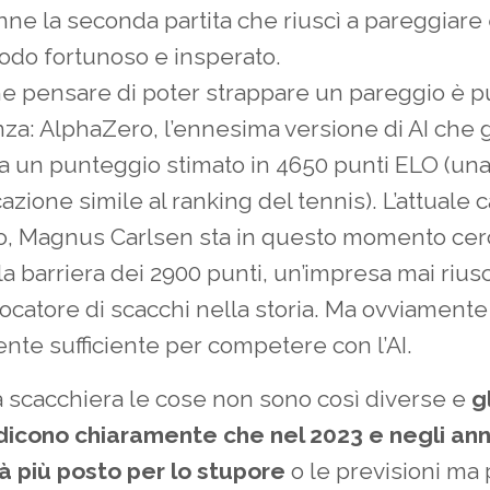
anne la seconda partita che riuscì a pareggiare
modo fortunoso e insperato.
e pensare di poter strappare un pareggio è p
za: AlphaZero, l’ennesima versione di AI che 
ha un punteggio stimato in 4650 punti ELO (un
icazione simile al ranking del tennis). L’attual
, Magnus Carlsen sta in questo momento cer
a barriera dei 2900 punti, un’impresa mai riusc
ocatore di scacchi nella storia. Ma ovviament
nte sufficiente per competere con l’AI.
a scacchiera le cose non sono così diverse e
g
dicono chiaramente che nel 2023 e negli ann
rà più posto per lo stupore
o le previsioni ma 