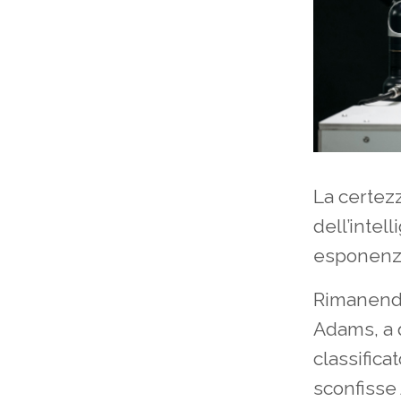
La certezz
dell’inte
esponenzia
Rimanendo
Adams, a q
classifica
sconfisse