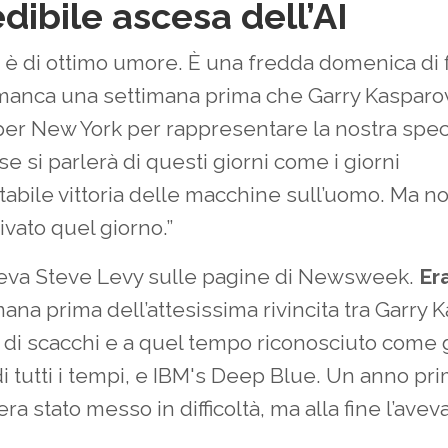
edibile ascesa dell’AI
 è di ottimo umore. È una fredda domenica di f
manca una settimana prima che Garry Kasparov
per New York per rappresentare la nostra spec
se si parlerà di questi giorni come i giorni
ttabile vittoria delle macchine sull’uomo. Ma n
ivato quel giorno.”
veva Steve Levy sulle pagine di Newsweek.
Era
ana prima dell’attesissima rivincita tra Garry K
di scacchi e a quel tempo riconosciuto come 
di tutti i tempi, e IBM's Deep Blue. Un anno pr
ra stato messo in difficoltà, ma alla fine l’avev