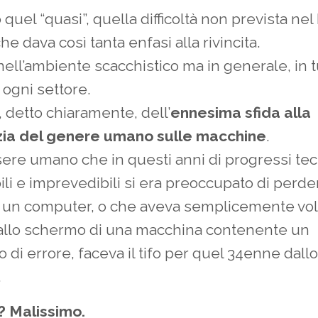
 quel “quasi”, quella difficoltà non prevista nel
he dava così tanta enfasi alla rivincita.
ell’ambiente scacchistico ma in generale, in tu
 ogni settore.
a, detto chiaramente, dell’
ennesima sfida alla
ia del genere umano sulle macchine
.
sere umano che in questi anni di progressi tec
ili e imprevedibili si era preoccupato di perder
i un computer, o che aveva semplicemente vol
 allo schermo di una macchina contenente un
di errore, faceva il tifo per quel 34enne dall
.
? Malissimo.