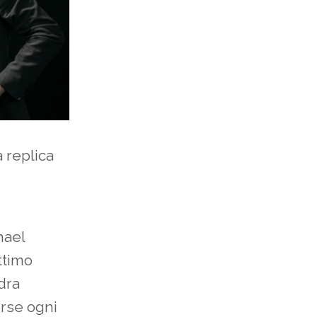
 replica
hael
ttimo
dra
rse ogni