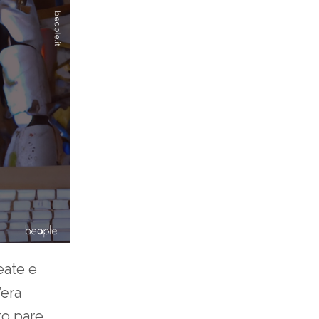
eate e
’era
to pare