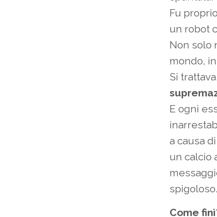
Fu proprio
un robot c
Non solo n
mondo, in
Si trattav
supremaz
E ogni es
inarrestab
a causa d
un calcio
messaggio 
spigoloso
Come finì