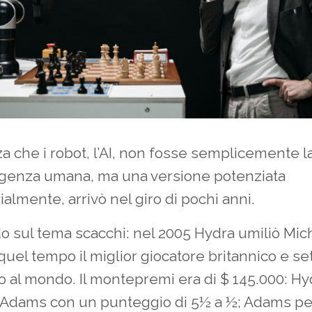
a che i robot, l’AI, non fosse semplicemente la
lligenza umana, ma una versione potenziata
lmente, arrivò nel giro di pochi anni.
 sul tema scacchi: nel 2005 Hydra umiliò Mic
uel tempo il miglior giocatore britannico e se
to al mondo. Il montepremi era di $ 145.000: Hy
 Adams con un punteggio di 5½ a ½; Adams pe