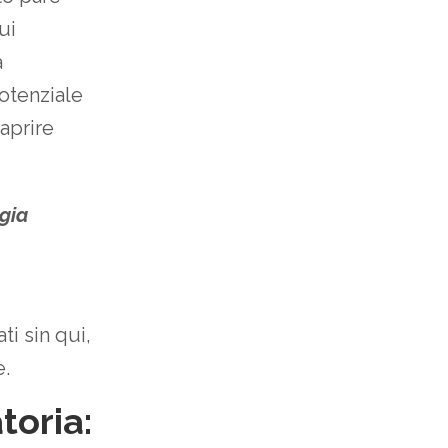
ui
a
potenziale
 aprire
ogia
i sin qui,
e.
toria: