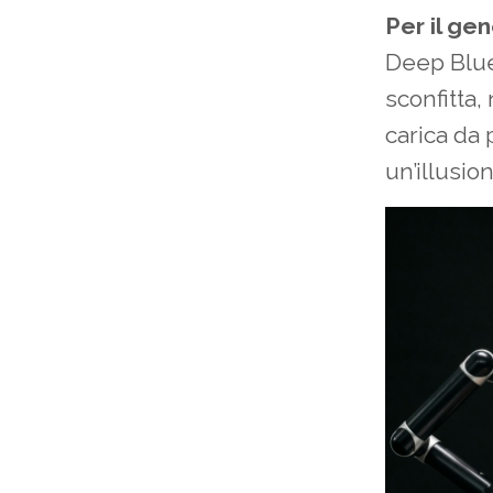
Per il ge
Deep Blue
sconfitta,
carica da 
un’illusio