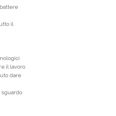
 battere
tto il
nologici
e il lavoro
uto dare
o sguardo