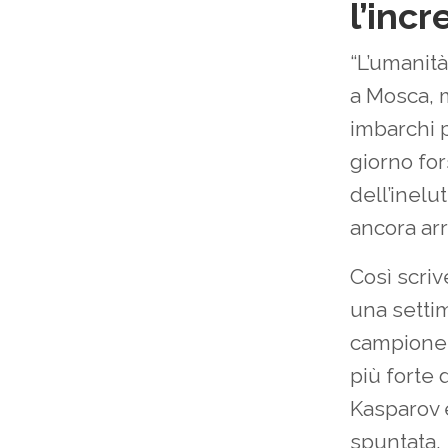
l’incr
“L’umanità
a Mosca, 
imbarchi 
giorno for
dell’inelu
ancora arr
Così scri
una settim
campione 
più forte 
Kasparov e
spuntata.