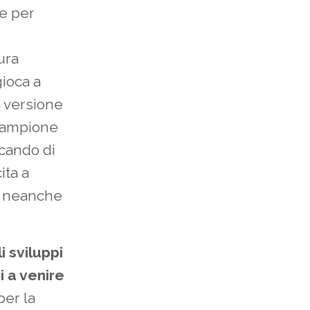
 e per
ura
gioca a
a versione
e campione
cando di
ita a
e neanche
li sviluppi
i a venire
per la