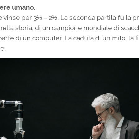
nere umano.
 vinse per 3½ – 2½. La seconda partita fu la p
 nella storia, di un campione mondiale di scacch
parte di un computer. La caduta di un mito, la f
ne.