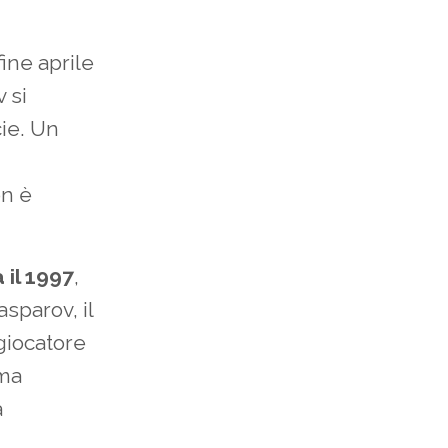
ine aprile
 si
ie. Un
on è
 il 1997
,
asparov, il
giocatore
ima
a