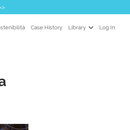
>>
stenibilità
Case History
Library
Log In
a