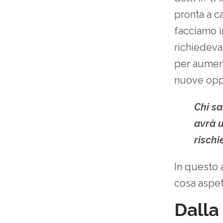
pronta a c
facciamo i
richiedevan
per aumenta
nuove oppo
Chi sa
avrà u
rischi
In questo 
cosa aspet
Dalla