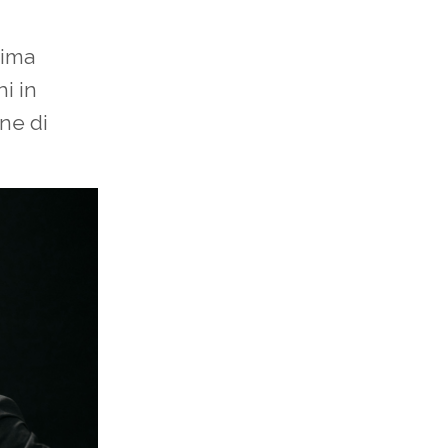
rima
i in
ine di