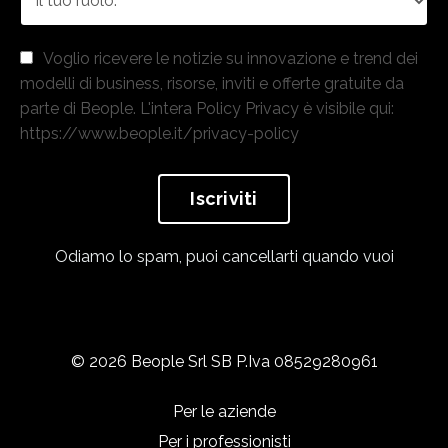
Voglio ricevere le notizie su innovazione e trend dei
modelli di business, risorse, inviti e offerte gratuite da
parte di Beople. L'intera Policy Privacy è visibile qui:
https://www.beople.it/privacy-policy
Iscriviti
Odiamo lo spam, puoi cancellarti quando vuoi
© 2026 Beople Srl SB P.Iva 08529280961
Per le aziende
Per i professionisti