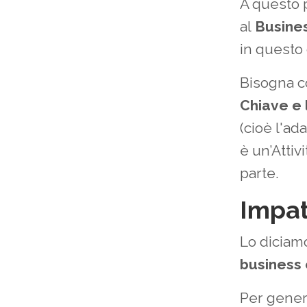
A questo p
al
Busine
in questo 
Bisogna 
Chiave
e 
(cioè l'ad
è un’Attiv
parte.
Impa
Lo diciamo
business 
Per gener