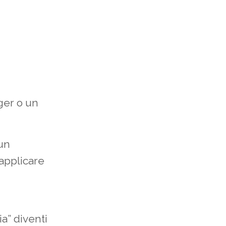
ger o un
 un
 applicare
ia” diventi