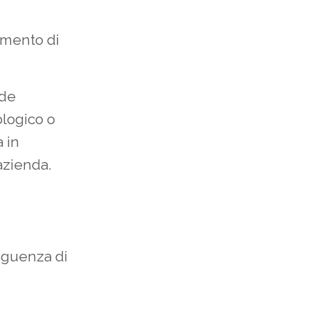
amento di
nde
logico o
 in
azienda.
eguenza di