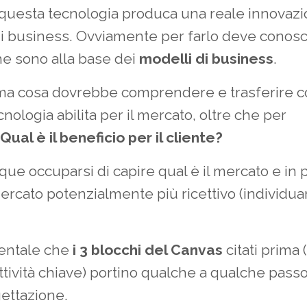
e questa tecnologia produca una reale innovazi
i business. Ovviamente per farlo deve conosc
he sono alla base dei
modelli di business
.
a cosa dovrebbe comprendere e trasferire c
nologia abilita per il mercato, oltre che per
Qual è il beneficio per il cliente?
e occuparsi di capire qual è il mercato e in p
mercato potenzialmente più ricettivo (individua
entale che
i 3 blocchi del Canvas
citati prima 
ttività chiave) portino qualche a qualche passo
gettazione.