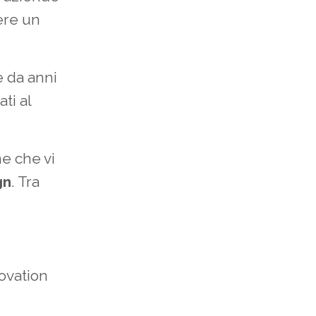
ere un
e da anni
ti al
e che vi
gn
. Tra
ovation