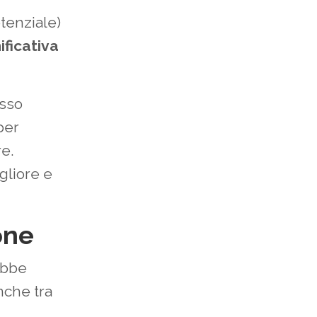
tenziale)
ificativa
esso
per
e.
gliore e
one
ebbe
nche tra