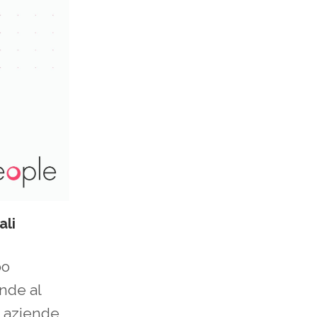
ali
bo
onde al
e aziende