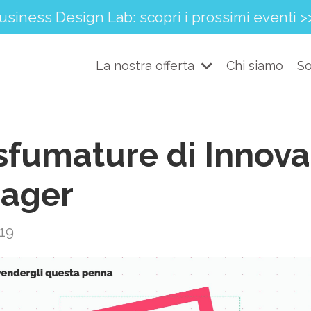
usiness Design Lab: scopri i prossimi eventi >
La nostra offerta
Chi siamo
So
sfumature di Innova
ager
019