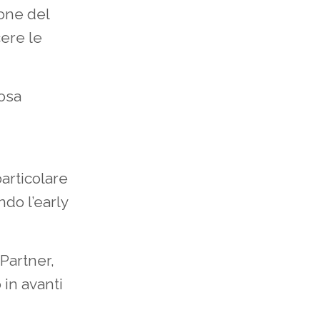
one del
ere le
osa
articolare
ndo l’early
(Partner,
 in avanti