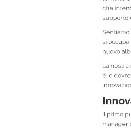
che inten
supporto 
Sentiamo d
si occupa
nuovo alb
La nostra 
è, o dovr
innovazio
Innov
Il primo 
manager s