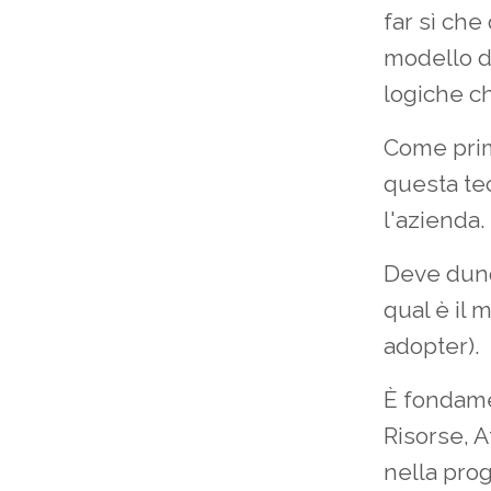
far sì ch
modello d
logiche c
Come prim
questa tec
l'azienda.
Deve dunqu
qual è il 
adopter).
È fondam
Risorse, A
nella pro