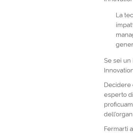
La tec
impatt
manag
gener
Se sei un
Innovatio
Decidere d
esperto di
proficuame
dell’organ
Fermarti 