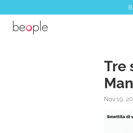
B
Tre 
Man
Nov 19, 2