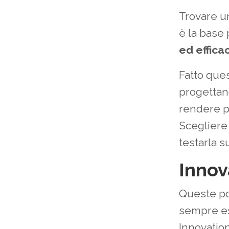
Trovare u
è la base
ed effica
Fatto que
progettan
rendere p
Scegliere 
testarla s
Innov
Queste po
sempre es
Innovatio