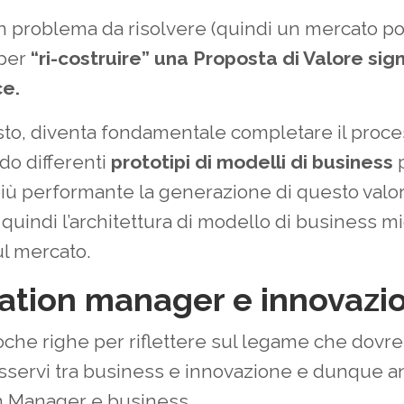
n problema da risolvere (quindi un mercato po
 per
“ri-costruire” una Proposta di Valore sign
ce.
sto, diventa fondamentale completare il proc
do differenti
prototipi di modelli di business
iù performante la generazione di questo valor
quindi l’architettura di modello di business mi
ul mercato.
ation manager e innovazi
che righe per riflettere sul legame che dovr
servi tra business e innovazione e dunque a
n Manager e business.