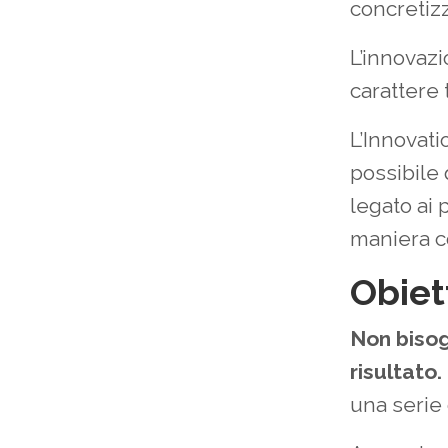
concretizz
L’innovaz
carattere 
L’Innovat
possibile
legato ai
maniera co
Obiett
Non bisog
risultato.
una serie 