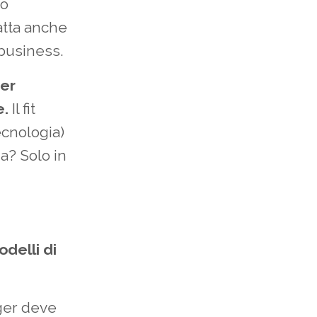
so
atta anche
 business.
ner
e.
Il fit
ecnologia)
za? Solo in
delli di
ger deve