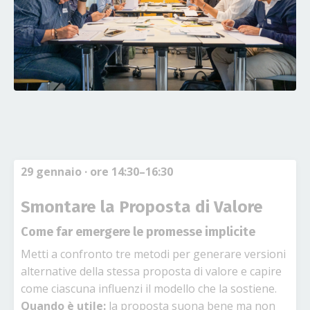
29 gennaio
· ore 14:30–16:30
Smontare la Proposta di Valore
Come far emergere le promesse implicite
Metti a confronto tre metodi per generare versioni
alternative della stessa proposta di valore e capire
come ciascuna influenzi il modello che la sostiene.
Quando è utile:
la proposta suona bene ma non