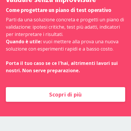
Come progettare un piano di test operativo
Parti da una soluzione concreta e progetti un piano di
validazione: ipotesi critiche, test più adatti, indicatori
per interpretare i risultati.
Quando è utile:
vuoi mettere alla prova una nuova
soluzione con esperimenti rapidi e a basso costo.
Porta il tuo caso se ce l'hai, altrimenti lavori sui
nostri. Non serve preparazione.
Scopri di più